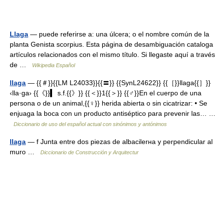
Llaga
— puede referirse a: una úlcera; o el nombre común de la
planta Genista scorpius. Esta página de desambiguación cataloga
artículos relacionados con el mismo título. Si llegaste aquí a través
de …
Wikipedia Español
llaga
— {{＃}}{{LM L24033}}{{〓}} {{SynL24622}} {{［}}llaga{{］}}
‹lla·ga› {{《}}▍ s.f.{{》}} {{＜}}1{{＞}} {{♂}}En el cuerpo de una
persona o de un animal,{{♀}} herida abierta o sin cicatrizar: • Se
enjuaga la boca con un producto antiséptico para prevenir las… …
Diccionario de uso del español actual con sinónimos y antónimos
llaga
— f Junta entre dos piezas de albaсilerнa y perpendicular al
muro …
Diccionario de Construcción y Arquitectur