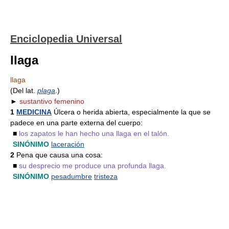
Enciclopedia Universal
llaga
llaga
(Del lat.
plaga
.)
►
sustantivo femenino
1
MEDICINA
Úlcera o herida abierta, especialmente la que se
padece en una parte externa del cuerpo:
■
los zapatos le han hecho una llaga en el talón.
SINÓNIMO
laceración
2
Pena que causa una cosa:
■
su desprecio me produce una profunda llaga.
SINÓNIMO
pesadumbre
tristeza