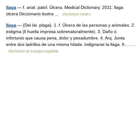
llaga
— f. anat. patol. Úlcera. Medical Dictionary. 2011. llaga
úlcera Diccionario ilustra …
Diccionario médico
llaga
— (Del lat. plaga). 1. f. Úlcera de las personas y animales. 2.
estigma (ǁ huella impresa sobrenaturalmente). 3. Daño o
infortunio que causa pena, dolor y pesadumbre. 4. Arq. Junta
entre dos ladrillos de una misma hilada. indignarse la llaga. fr.… …
Diccionario de la lengua española