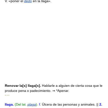
V. «poner el
dedo
en la llaga».
Renovar la[s] llaga[s].
Hablarle a alguien de cierta cosa que le
produce pena o padecimiento. ⇒ *Apenar.
* * *
llaga
.
(Del lat.
plaga
).
f.
Úlcera de las personas y animales. ||
2.