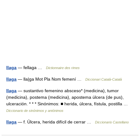
llaga
— fellaga …
Dictionnaire des rimes
llaga
— lla|ga Mot Pla Nom femení …
Diccionari Català-Català
llaga
— sustantivo femenino absceso* (medicina), tumor
(medicina), postema (medicina), apostema úlcera (de pus),
ulceración. * * * Sinónimos: ■ herida, úlcera, fístula, postilla …
Diccionario de sinónimos y antónimos
llaga
— f. Úlcera, herida difícil de cerrar …
Diccionario Castellano