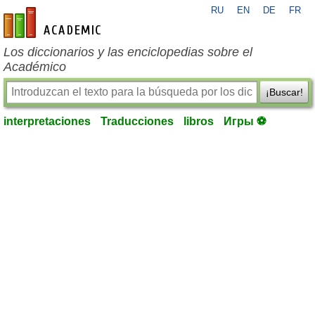
RU
EN
DE
FR
es-academic.com
Los diccionarios y las enciclopedias sobre el
Académico
¡Buscar!
interpretaciones
Traducciones
libros
Игры ⚽