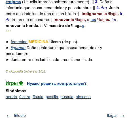
estigma
(ǁ huella impresa sobrenaturalmente). ||
3.
Daño o
infortunio que causa pena, dolor y pesadumbre. ||
4.
Arq.
Junta
entre dos ladrillos de una misma hilada.
||
indignarse la
\llaga
.
fr.
Ar.
Irritarse o enconarse. ||
renovar la
\llaga
,
o
las
\llaga
s.
frs.
renovar la herida.
□ V.
maestro de
\llaga
s
.
* * *
►
femenino
MEDICINA
Úlcera (de pus).
►
figurado
Daño o infortunio que causa pena, dolor y
pesadumbre.
► Junta entre dos ladrillos de una misma hilada.
Enciclopedia Universal
.
2012
.
Игры ⚽
Нужно решить контрольную?
Sinónimos
:
herida
,
úlcera
,
fístula
,
postilla
,
pústula
,
absceso
liñuelo
llagar